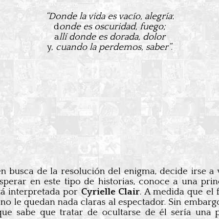
“Donde la vida es vacío, alegría
;
d
onde es oscuridad, fuego;
a
llí donde es dorada, dolor
y,
cuando la perdemos, saber”
.
en busca de la resolución del enigma, decide irse a 
erar en este tipo de historias, conoce a una pri
tá interpretada por
Cyrielle Clair
. A medida que el 
e no le quedan nada claras al espectador. Sin embarg
que sabe que tratar de ocultarse de él sería una 