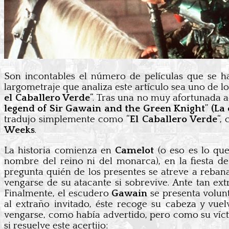
Son incontables el número de películas que se 
largometraje que analiza este artículo sea uno de l
el Caballero Verde
“. Tras una no muy afortunada 
legend of Sir Gawain and the Green Knight
”
(La
tradujo simplemente como “
El Caballero Verde
“,
Weeks
.
La historia comienza en
Camelot
(o eso es lo qu
nombre del reino ni del monarca), en la fiesta d
pregunta quién de los presentes se atreve a reban
vengarse de su atacante si sobrevive. Ante tan ext
Finalmente, el escudero
Gawain
se presenta volun
al extraño invitado, éste recoge su cabeza y vuel
vengarse, como había advertido, pero como su víct
si resuelve este acertijo: