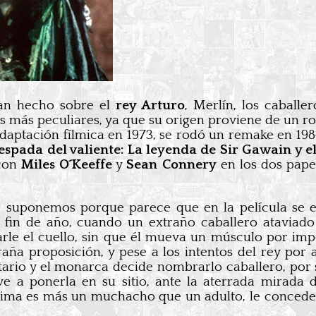
han hecho sobre el
rey Arturo
, Merlín, los caball
os más peculiares, ya que su origen proviene de un ro
adaptación fílmica en 1973, se rodó un remake en 19
 espada del valiente: La leyenda de Sir Gawain y e
 con
Miles O´Keeffe
y
Sean Connery
en los dos papel
e suponemos porque parece que en la película se
e fin de año, cuando un extraño caballero ataviad
arle el cuello, sin que él mueva un músculo por imp
raña proposición, y pese a los intentos del rey por 
tario y el monarca decide nombrarlo caballero, por 
ve a ponerla en su sitio, ante la aterrada mirada 
ima es más un muchacho que un adulto, le concede u