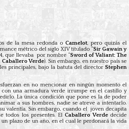
eros de la mesa redonda o
Camelot
, pero quizás el
mance métrico del siglo XIV titulado “
Sir Gawain y
84, que llevaba por nombre “
Sword of Valiant: The
l Caballero Verde
). Sin embargo, en nuestro país se
es principales, bajo la batuta del director
Stephen
 esfuerzan en no mencionar en ningún momento el
o con una armadura verde irrumpe en el castillo y
edirlo. La única condición que pone es la de poder
animar a sus hombres, nadie se atreve a intentarlo.
su valentía. Sin embargo, cuando el joven decapita
de todos los presentes. El
Caballero Verde
decide
n plazo de un año, en el cual le perdonará la vida