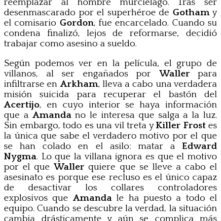
reemplazar al hombre murciélago. Tras ser
desenmascarado por el superhéroe de
Gotham
y
el comisario
Gordon
, fue encarcelado. Cuando su
condena finalizó, lejos de reformarse, decidió
trabajar como asesino a sueldo.
Según podemos ver en la película, el grupo de
villanos, al ser engañados por
Waller
para
infiltrarse en
Arkham
, lleva a cabo una verdadera
misión suicida para recuperar el bastón del
Acertijo
, en cuyo interior se haya información
que a
Amanda
no le interesa que salga a la luz.
Sin embargo, todo es una vil treta y
Killer Frost
es
la única que sabe el verdadero motivo por el que
se han colado en el asilo: matar a
Edward
Nygma
. Lo que la villana ignora es que el motivo
por el que
Waller
quiere que se lleve a cabo el
asesinato es porque ese recluso es el único capaz
de desactivar los collares controladores
explosivos que
Amanda
le ha puesto a todo el
equipo. Cuando se descubre la verdad, la situación
cambia drásticamente y aún se complica más