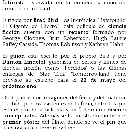
futurista
avanzada en la
ciencia
, y
conocida
como Tomorroland.
Dirigida por
Brad Bird
(Los Incréibles, ‘Ratatouille’,
El Gigante de Hierro’), esta película de
ciencia
ficción
cuenta con un
reparto
formado por
George Clooney, Britt Robertson, Hugh Laurie
Raffey Cassidy, Thomas Robinson y Kathryn Hahn.
El
guion
está escrito por el propio Bird y por
Damon Lindelof
, guionista en series y filmes de
ciencia ficción como ‘Perdidos’ o las últimas
entregas de ‘Star Trek’. ‘Tomorrowland’ tiene
previsto su estreno para el
22 de mayo
del
próximo año
.
Os dejamos con
imágenes
del filme y del material
recibido por los asistentes de la feria, entre los que
está el pin de la película y un folleto con
diseños
conceptuales.
Además se ha mostrado tambíén el
primer póster
del filme, donde se ve el
pin
que
transportará a Tomorrowland.