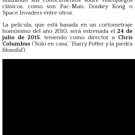
utilizando sus conocimientos sobre videojuegos
clásicos, como son Pac-Man, Donkey Kong o
Space Invaders entre otros.
La película, que está basada en un cortometraje
homónimo del año 2010, será estrenada el
24 de
julio de 2015
, teniendo como director a
Chris
Columbus
(‘Solo en casa’, ‘Harry Potter y la piedra
filosofal’).