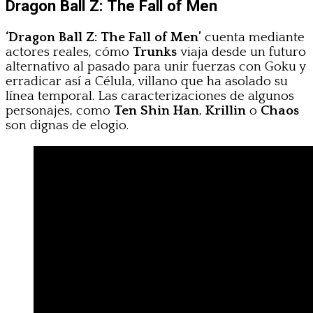
Dragon Ball Z: The Fall of Men
‘Dragon Ball Z: The Fall of Men’
cuenta mediante
actores reales, cómo
Trunks
viaja desde un futuro
alternativo al pasado para unir fuerzas con Goku y
erradicar así a Célula, villano que ha asolado su
línea temporal. Las caracterizaciones de algunos
personajes, como
Ten Shin Han
,
Krillin
o
Chaos
son dignas de elogio.