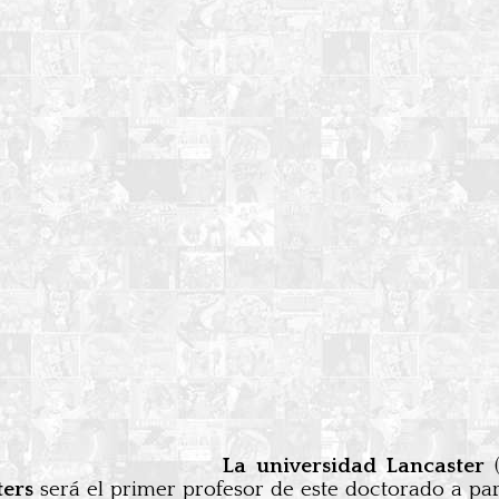
La universidad Lancaster
(
ters
será el primer profesor de este doctorado a part