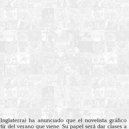
Inglaterra) ha anunciado que el novelista gráfico
ir del verano que viene. Su papel será dar clases a