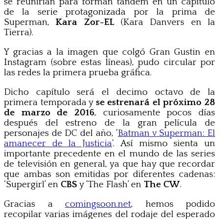
se reunirían para forman tándem en un capítulo
de la serie protagonizada por la prima de
Superman,
Kara Zor-EL
(Kara Danvers en la
Tierra).
Y gracias a la imagen que colgó Gran Gustin en
Instagram (sobre estas líneas), pudo circular por
las redes la primera prueba gráfica.
Dicho capítulo será el decimo octavo de la
primera temporada y
se estrenará el próximo 28
de marzo de 2016
, curiosamente pocos días
después del estreno de la gran película de
personajes de DC del año, ‘
Batman v Superman: El
amanecer de la Justicia
‘. Así mismo sienta un
importante precedente en el mundo de las series
de televisión en general, ya que hay que recordar
que ambas son emitidas por diferentes cadenas:
‘Supergirl’ en
CBS
y ‘The Flash’ en
The CW
.
Gracias a
comingsoon.net
, hemos podido
recopilar varias imágenes del rodaje del esperado