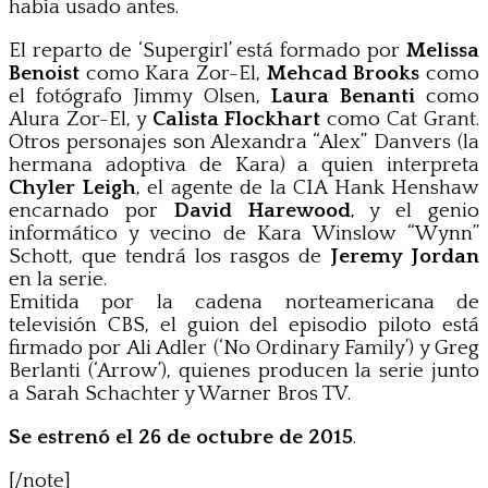
había usado antes.
El reparto de ‘Supergirl’ está formado por
Melissa
Benoist
como Kara Zor-El,
Mehcad Brooks
como
el fotógrafo Jimmy Olsen,
Laura Benanti
como
Alura Zor-El, y
Calista Flockhart
como Cat Grant.
Otros personajes son Alexandra “Alex” Danvers (la
hermana adoptiva de Kara) a quien interpreta
Chyler Leigh
, el agente de la CIA Hank Henshaw
encarnado por
David Harewood
, y el genio
informático y vecino de Kara Winslow “Wynn”
Schott, que tendrá los rasgos de
Jeremy Jordan
en la serie.
Emitida por la cadena norteamericana de
televisión CBS, el guion del episodio piloto está
firmado por Ali Adler (‘No Ordinary Family’) y Greg
Berlanti (‘Arrow’), quienes producen la serie junto
a Sarah Schachter y Warner Bros TV.
Se estrenó el 26 de octubre de 2015
.
[/note]