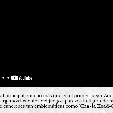
dad principal, mucho más que en el primer juego. Ad
i cargamos los datos del juego aparezca la figura de
de canciones tan emblemáticas como
‘Cha-la Head-C