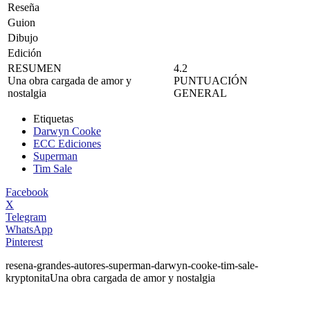
Reseña
Guion
Dibujo
Edición
RESUMEN
4.2
Una obra cargada de amor y
PUNTUACIÓN
nostalgia
GENERAL
Etiquetas
Darwyn Cooke
ECC Ediciones
Superman
Tim Sale
Facebook
X
Telegram
WhatsApp
Pinterest
resena-grandes-autores-superman-darwyn-cooke-tim-sale-
kryptonita
Una obra cargada de amor y nostalgia