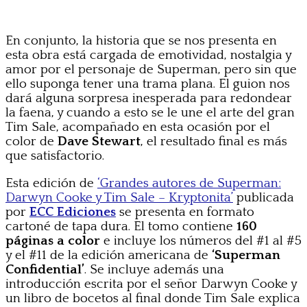
En conjunto, la historia que se nos presenta en
esta obra está cargada de emotividad, nostalgia y
amor por el personaje de Superman, pero sin que
ello suponga tener una trama plana. El guion nos
dará alguna sorpresa inesperada para redondear
la faena, y cuando a esto se le une el arte del gran
Tim Sale, acompañado en esta ocasión por el
color de
Dave Stewart
, el resultado final es más
que satisfactorio.
Esta edición de
‘Grandes autores de Superman:
Darwyn Cooke y Tim Sale – Kryptonita’
publicada
por
ECC Ediciones
se presenta en formato
cartoné de tapa dura. El tomo contiene
160
páginas a color
e incluye los números del #1 al #5
y el #11 de la edición americana de
‘Superman
Confidential’
. Se incluye además una
introducción escrita por el señor Darwyn Cooke y
un libro de bocetos al final donde Tim Sale explica