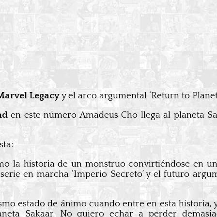
Marvel Legacy
y el arco argumental ‘Return to Planet
nd
en este número Amadeus Cho llega al planeta Saka
ta:
omo la historia de un monstruo convirtiéndose en u
 serie en marcha ‘Imperio Secreto’ y el futuro argu
o estado de ánimo cuando entre en esta historia, y 
laneta Sakaar. No quiero echar a perder demasi