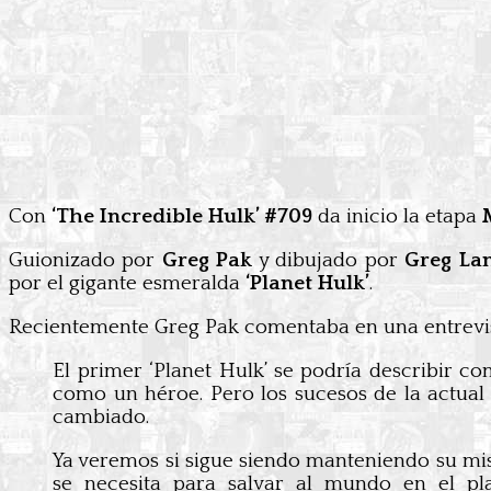
Con
‘The Incredible Hulk’ #709
da inicio la etapa
Guionizado por
Greg Pak
y dibujado por
Greg La
por el gigante esmeralda
‘Planet Hulk’
.
Recientemente Greg Pak comentaba en una entrevis
El primer ‘Planet Hulk’ se podría describir c
como un héroe. Pero los sucesos de la actual
cambiado.
Ya veremos si sigue siendo manteniendo su mism
se necesita para salvar al mundo en el p