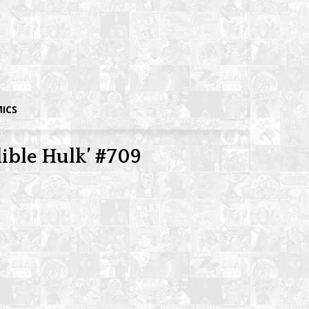
MICS
dible Hulk’ #709