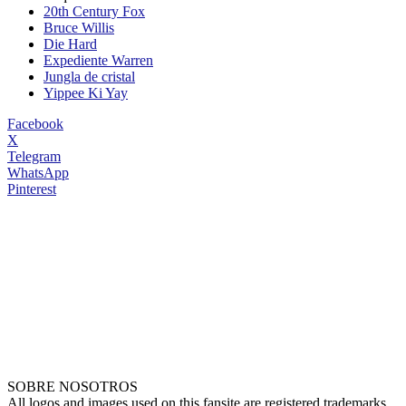
20th Century Fox
Bruce Willis
Die Hard
Expediente Warren
Jungla de cristal
Yippee Ki Yay
Facebook
X
Telegram
WhatsApp
Pinterest
SOBRE NOSOTROS
All logos and images used on this fansite are registered trademarks