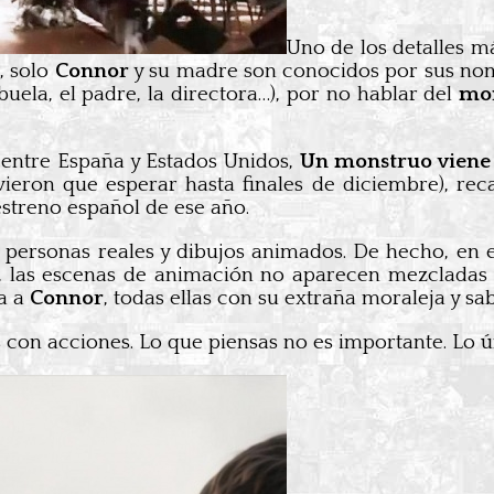
Uno de los detalles m
, solo
Connor
y su madre son conocidos por sus nomb
abuela, el padre, la directora…), por no hablar del
mo
 entre España y Estados Unidos,
Un monstruo viene
ieron que esperar hasta finales de diciembre), re
estreno español de ese año.
 personas reales y dibujos animados. De hecho, en
, las escenas de animación no aparecen mezcladas co
a a
Connor
, todas ellas con su extraña moraleja y sa
s con acciones. Lo que piensas no es importante. Lo 