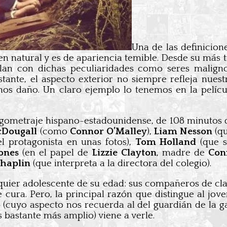
Una de las definicion
n natural y es de apariencia temible. Desde su más t
an con dichas peculiaridades como seres maligno
ante, el aspecto exterior no siempre refleja nues
rnos daño. Un claro ejemplo lo tenemos en la pelíc
argometraje hispano-estadounidense, de 108 minutos
cDougall
(como
Connor O’Malley
),
Liam Nesson
(qu
l protagonista en unas fotos),
Tom Holland
(que s
Jones
(en el papel de
Lizzie Clayton
, madre de
Con
Chaplin
(que interpreta a la directora del colegio).
uier adolescente de su edad: sus compañeros de clas
cura. Pero, la principal razón que distingue al jov
o
(cuyo aspecto nos recuerda al del guardián de la g
s bastante más amplio) viene a verle.