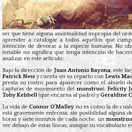
ser que tiene alguna anormalidad impropia del orde
aprender a catalogar a todos aquellos que cumpl
intención de devorar a la especie humana. No obst
temible no significa que tenga intención de hace
analizar en este artículo:
Bajo la dirección de
Juan Antonio Bayona
, este l
Patrick Ness
y cuenta en su reparto con
Lewis Ma
presta su rostro para aparecer como el abuelo de
capturas de movimiento del
monstruo
),
Felicity 
Toby Kebbell
(que encarna al padre) y
Geraldine 
La vida de
Connor O’Malley
no es como la de cualq
está gravemente enferma, sin posibilidad alguna de 
horas y siete minutos de cada noche, un
monstru
ver debajo de estas líneas, aunque su vocabulario e