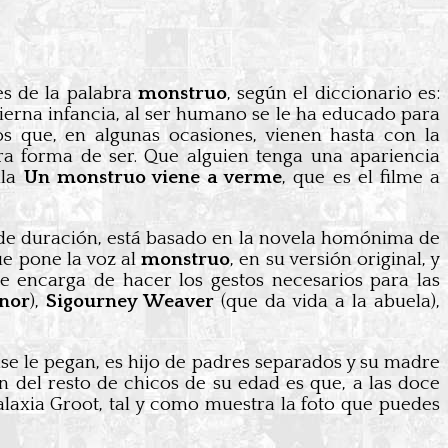
es de la palabra
monstruo
, según el diccionario es:
ierna infancia, al ser humano se le ha educado para
s que, en algunas ocasiones, vienen hasta con la
tra forma de ser. Que alguien tenga una apariencia
ula
Un monstruo viene a verme
, que es el filme a
 de duración, está basado en la novela homónima de
e pone la voz al
monstruo
, en su versión original, y
e encarga de hacer los gestos necesarios para las
nor
),
Sigourney Weaver
(que da vida a la abuela),
e le pegan, es hijo de padres separados y su madre
en del resto de chicos de su edad es que, a las doce
alaxia Groot, tal y como muestra la foto que puedes