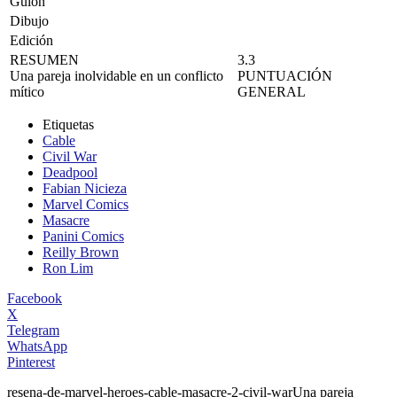
Guion
Dibujo
Edición
RESUMEN
3.3
Una pareja inolvidable en un conflicto
PUNTUACIÓN
mítico
GENERAL
Etiquetas
Cable
Civil War
Deadpool
Fabian Nicieza
Marvel Comics
Masacre
Panini Comics
Reilly Brown
Ron Lim
Facebook
X
Telegram
WhatsApp
Pinterest
resena-de-marvel-heroes-cable-masacre-2-civil-war
Una pareja