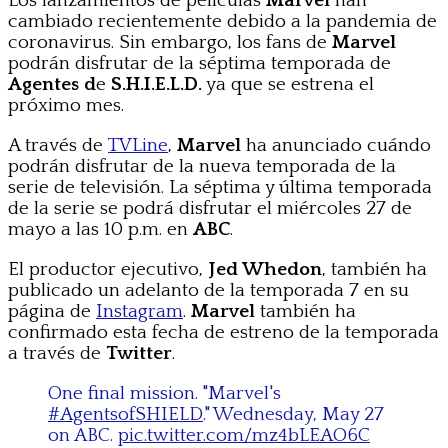
Los lanzamientos de películas
Marvel
han
cambiado recientemente debido a la pandemia de
coronavirus.
Sin embargo, los fans de
Marvel
podrán disfrutar de la séptima temporada de
Agentes d
e
S.H.I.E.L.D.
ya que se estrena el
próximo mes.
A través de
TVLine
,
Marvel
ha anunciado cuándo
podrán disfrutar de la nueva temporada de la
serie de televisión. La séptima y última temporada
de la serie se podrá disfrutar el miércoles 27 de
mayo a las 10 p.m. en
ABC
.
El productor ejecutivo,
Jed Whedon
, también ha
publicado un adelanto de la temporada 7 en su
página de
Instagram
.
Marvel
también ha
confirmado esta fecha de estreno de la temporada
a través de
Twitter
.
One final mission. "Marvel's
#AgentsofSHIELD
." Wednesday, May 27
on ABC.
pic.twitter.com/mz4bLEAO6C