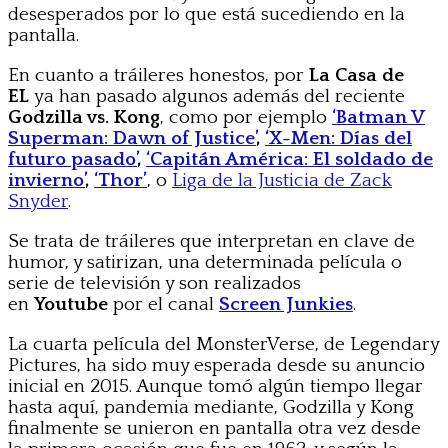
desesperados por lo que está sucediendo en la
pantalla.
En cuanto a tráileres honestos, por
La Casa de
EL
ya han pasado algunos además del reciente
Godzilla vs. Kong
, como por ejemplo
‘Batman V
Superman: Dawn of Justice’
,
‘X-Men: Días del
futuro pasado’
,
‘Capitán América: El soldado de
invierno’
,
‘Thor’
, o
Liga de la Justicia de Zack
Snyder
.
Se trata de tráileres que interpretan en clave de
humor, y satirizan, una determinada película o
serie de televisión y son realizados
en
Youtube
por el canal
Screen Junkies
.
La cuarta película del MonsterVerse, de Legendary
Pictures, ha sido muy esperada desde su anuncio
inicial en 2015. Aunque tomó algún tiempo llegar
hasta aquí, pandemia mediante, Godzilla y Kong
finalmente se unieron en pantalla otra vez desde