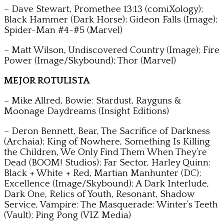
– Dave Stewart, Promethee 13:13 (comiXology);
Black Hammer (Dark Horse); Gideon Falls (Image);
Spider-Man #4-#5 (Marvel)
– Matt Wilson, Undiscovered Country (Image); Fire
Power (Image/Skybound); Thor (Marvel)
MEJOR ROTULISTA
– Mike Allred, Bowie: Stardust, Rayguns &
Moonage Daydreams (Insight Editions)
– Deron Bennett, Bear, The Sacrifice of Darkness
(Archaia); King of Nowhere, Something Is Killing
the Children, We Only Find Them When They’re
Dead (BOOM! Studios); Far Sector, Harley Quinn:
Black + White + Red, Martian Manhunter (DC);
Excellence (Image/Skybound); A Dark Interlude,
Dark One, Relics of Youth, Resonant, Shadow
Service, Vampire: The Masquerade: Winter’s Teeth
(Vault); Ping Pong (VIZ Media)