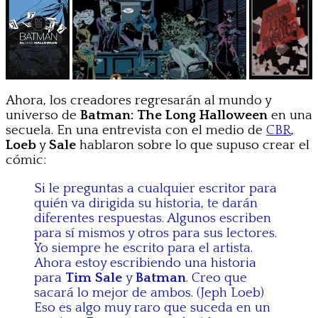
Ahora, los creadores regresarán al mundo y
universo de
Batman: The Long Halloween
en una
secuela. En una entrevista con el medio de
CBR
,
Loeb
y
Sale
hablaron sobre lo que supuso crear el
cómic:
Si le preguntas a cualquier escritor para
quién va dirigida su historia, te darán
diferentes respuestas. Algunos escriben
para sí mismos y otros para sus lectores.
Yo siempre he escrito para el artista.
Ahora estoy escribiendo una historia
para
Tim Sale
y
Batman
. Creo que
sacará lo mejor de ambos. (Jeph Loeb)
Eso es algo muy raro que suceda en un