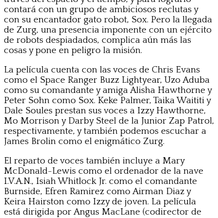
contará con un grupo de ambiciosos reclutas y
con su encantador gato robot, Sox. Pero la llegada
de Zurg, una presencia imponente con un ejército
de robots despiadados, complica aún más las
cosas y pone en peligro la misión.
La película cuenta con las voces de Chris Evans
como el Space Ranger Buzz Lightyear, Uzo Aduba
como su comandante y amiga Alisha Hawthorne y
Peter Sohn como Sox. Keke Palmer, Taika Waititi y
Dale Soules prestan sus voces a Izzy Hawthorne,
Mo Morrison y Darby Steel de la Junior Zap Patrol,
respectivamente, y también podemos escuchar a
James Brolin como el enigmático Zurg.
El reparto de voces también incluye a Mary
McDonald-Lewis como el ordenador de la nave
I.V.A.N., Isiah Whitlock Jr. como el comandante
Burnside, Efren Ramirez como Airman Diaz y
Keira Hairston como Izzy de joven. La película
está dirigida por Angus MacLane (codirector de