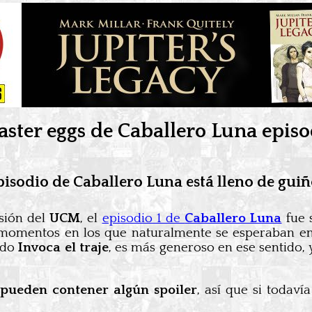
aster eggs de Caballero Luna episo
pisodio de Caballero Luna está lleno de guiñ
isión del
UCM
, el
episodio 1 de
Caballero Luna
fue
s momentos en los que naturalmente se esperaban en
lado
Invoca el traje
, es más generoso en ese sentido,
a
pueden contener algún spoiler
, así que si todaví