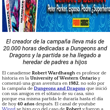
El creador de la campaña lleva más de
20.000 horas dedicadas a Dungeons and
Dragons y la partida se ha llegado a
heredar de padres a hijos
El canadiense
Robert Wardhaugh
es profesor de
historia en la
University of Western Ontario
y
comenzó una gran aventura en
1982
, no solo por
la campaña de
Dungeons and Dragons
que inició
con sus amigos en el sótano de su casa, sino
porque esa misma partida le duraría hasta el día
de hoy
40 años
después. El canal de youtube
Wired
se hizo eco del caso de
Robert
y fueron a