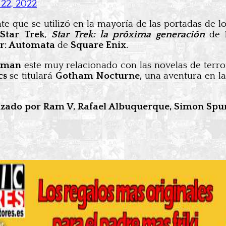
 22, 2022
te que se utilizó en la mayoría de las portadas de l
e
Star Trek
,
Star Trek: la próxima generación
de 
r: Automata
de
Square Enix.
tman
este muy relacionado con las novelas de terr
cs
se titulará
Gotham Nocturne,
una aventura en l
alizado por Ram V, Rafael Albuquerque, Simon Spur