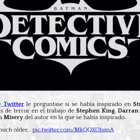
e
Twitter
le preguntase si se había inspirado en
St
s de terror en el trabajo de
Stephen King. Darra
la
Misery
del autor en la que se había inspirado.
 much older…
pic.twitter.com/MkQQXO1smA