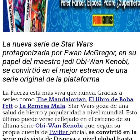
La nueva serie de Star Wars
protagonizada por Ewan McGregor, en su
papel del maestro jedi Obi-Wan Kenobi,
se convirtió en el mejor estreno de una
serie original de la plataforma
La Fuerza está más viva que nunca. Gracias a
series como
The Mandalorian
,
El libro de Boba
Fett
o
La Remesa Mala
, Star Wars goza de una
salud de hierro y popularidad a nivel mundial. Esto
último puede verse reflejado en el estreno de su
última serie
Obi-Wan Kenobi
que, según su
propia cuenta de
Twitter
oficial,
se convirtió en la
serie más vista de Disney+ a nivel global hasta