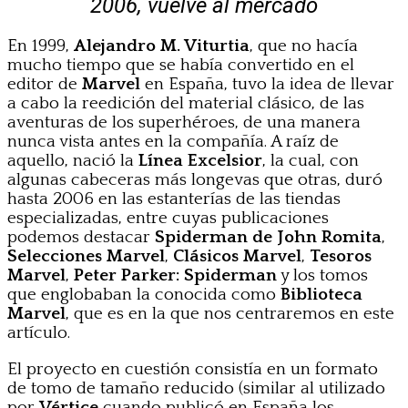
2006, vuelve al mercado
En 1999,
Alejandro M. Viturtia
, que no hacía
mucho tiempo que se había convertido en el
editor de
Marvel
en España, tuvo la idea de llevar
a cabo la reedición del material clásico, de las
aventuras de los superhéroes, de una manera
nunca vista antes en la compañía. A raíz de
aquello, nació la
Línea Excelsior
, la cual, con
algunas cabeceras más longevas que otras, duró
hasta 2006 en las estanterías de las tiendas
especializadas, entre cuyas publicaciones
podemos destacar
Spiderman de John Romita
,
Selecciones Marvel
,
Clásicos Marvel
,
Tesoros
Marvel
,
Peter Parker: Spiderman
y los tomos
que englobaban la conocida como
Biblioteca
Marvel
, que es en la que nos centraremos en este
artículo.
El proyecto en cuestión consistía en un formato
de tomo de tamaño reducido (similar al utilizado
por
Vértice
cuando publicó en España los