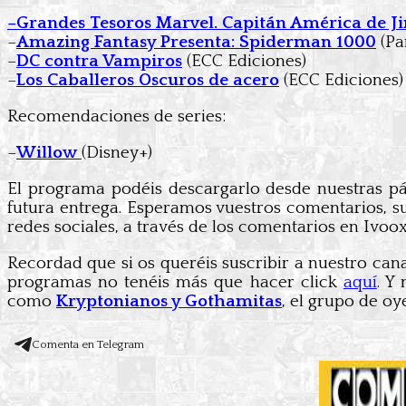
–
Grandes Tesoros Marvel. Capitán América de J
–
Amazing Fantasy Presenta: Spiderman 1000
(Pa
–
DC contra Vampiros
(ECC Ediciones)
–
Los Caballeros Oscuros de acero
(ECC Ediciones)
Recomendaciones de series:
–
Willow
(Disney+)
El programa podéis descargarlo desde nuestras p
futura entrega. Esperamos vuestros comentarios, su
redes sociales, a través de los comentarios en Ivo
Recordad que si os queréis suscribir a nuestro can
programas no tenéis más que hacer click
aquí
. Y
como
Kryptonianos y Gothamitas
, el grupo de oy
Comenta en Telegram