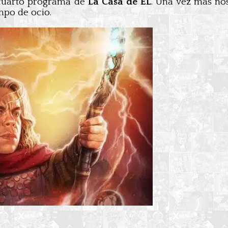
 cuarto programa de
La Casa de EL
. Una vez más no
mpo de ocio.