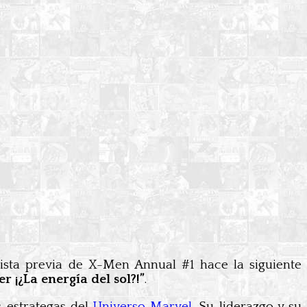
vista previa de X-Men Annual #1 hace la siguiente
¡¿La energía del sol?!”
.
 estrategas del
Universo Marvel
. Su liderazgo y su