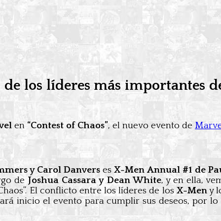
s de los líderes más importantes d
vel
en
“Contest of Chaos”
, el nuevo evento de
Marve
mmers y Carol Danvers
es
X-Men Annual #1 de Paul
argo de
Joshua Cassara y Dean White
, y en ella, v
os”. El conflicto entre los líderes de los
X-Men
y 
ará inicio el evento para cumplir sus deseos, por lo 