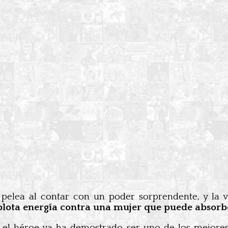
 pelea al contar con un poder sorprendente, y la 
ota energía contra una mujer que puede absorber 
el héroe ya ha demostrado ser uno de los mejores