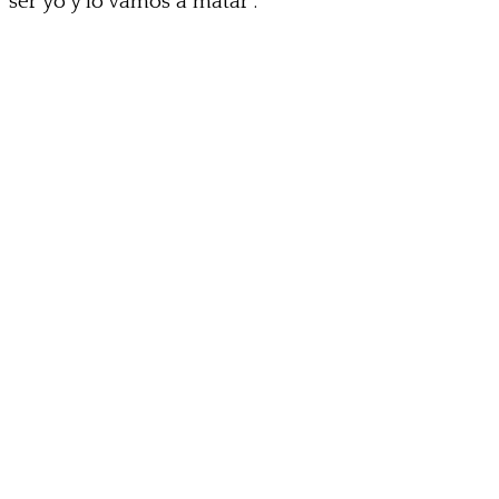
ser yo y lo vamos a matar”.