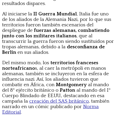
resultados dispares.
Al iniciarse la
II Guerra Mundial
, Italia fue uno
de los aliados de la Alemania Nazi, por lo que sus
territorios fueron también escenarios del
despliegue de
fuerzas alemanas, combatiendo
junto con los militares italianos
, que al
transcurrir la guerra fueron siendo sustituidos por
tropas alemanas, debido a la
desconfianza de
Berlín
en sus aliados.
Del mismo modo, los
territorios franceses
norteafricano
s, al caer la metrópoli en manos
alemanas, también se incluyeron en la esfera de
influencia nazi. Así, los aliados tuvieron que
combatir en África, con
Montgomery
al mando
del 8º ejército británico o
Patton
al mando del Iº
Cuerpo Blindado de EE.UU., destacando en esa
campaña la
creación del SAS británico
, también
narrado en un cómic publicado por
Norma
Editorial
.