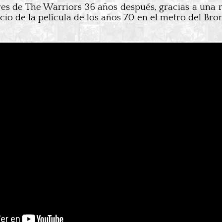
res de The Warriors 36 años después, gracias a una r
io de la película de los años 70 en el metro del Bron