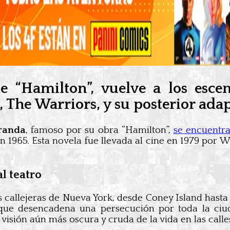
e “Hamilton”, vuelve a los esce
, The Warriors, y su posterior ad
randa
, famoso por su obra “Hamilton”,
se encuentra
en 1965. Esta novela fue llevada al cine en 1979 por W
al teatro
as callejeras de Nueva York, desde Coney Island has
 que desencadena una persecución por toda la ciu
 visión aún más oscura y cruda de la vida en las call