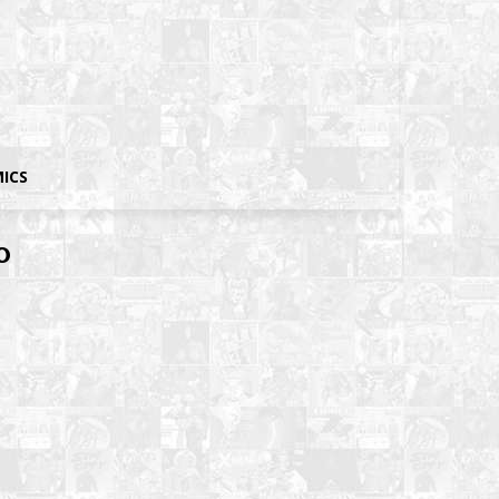
MICS
o