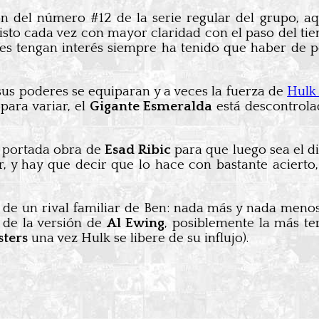
 del número #12 de la serie regular del grupo, aq
visto cada vez con mayor claridad con el paso del t
tes tengan interés siempre ha tenido que haber de
sus poderes se equiparan y a veces la fuerza de
Hul
para variar, el
Gigante Esmeralda
está descontrola
r portada obra de
Esad Ribic
para que luego sea el d
 y hay que decir que lo hace con bastante acierto,
 de un rival familiar de Ben: nada más y nada meno
 de la versión de
Al Ewing
, posiblemente la más ter
sters
una vez Hulk se libere de su influjo).