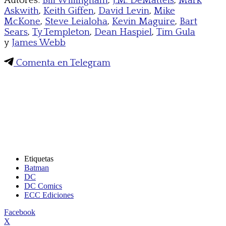
Autores:
Bill Willingham
,
J.M. DeMatteis
,
Mark
Askwith
,
Keith Giffen
,
David Levin
,
Mike
McKone
,
Steve Leialoha
,
Kevin Maguire
,
Bart
Sears
,
Ty Templeton
,
Dean Haspiel
,
Tim Gula
y
James Webb
Comenta en Telegram
Etiquetas
Batman
DC
DC Comics
ECC Ediciones
Facebook
X