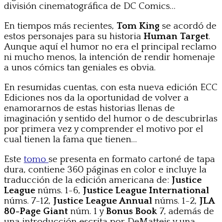
división cinematográfica de DC Comics…
En tiempos más recientes,
Tom King
se acordó de
estos personajes para su historia
Human Target
.
Aunque aquí el humor no era el principal reclamo
ni mucho menos, la intención de rendir homenaje
a unos cómics tan geniales es obvia.
En resumidas cuentas, con esta nueva edición ECC
Ediciones nos da la oportunidad de volver a
enamorarnos de estas historias llenas de
imaginación y sentido del humor o de descubrirlas
por primera vez y comprender el motivo por el
cual tienen la fama que tienen…
Este
tomo
se presenta en formato cartoné de tapa
dura, contiene 360 páginas en color e incluye la
traducción de la edición americana de:
Justice
League
núms. 1-6,
Justice League International
núms. 7-12,
Justice League Annual
núms. 1-2,
JLA
80-Page Giant
núm. 1 y
Bonus Book
7, además de
una introducción escrita por DeMatteis y una