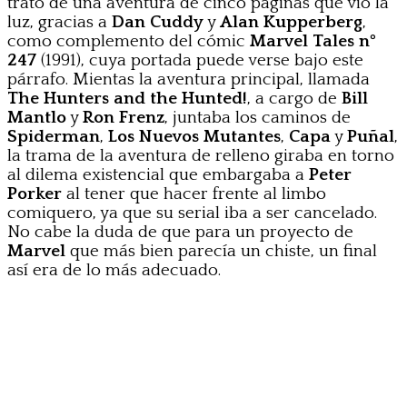
trató de una aventura de cinco páginas que vio la
luz, gracias a
Dan Cuddy
y
Alan Kupperberg
,
como complemento del cómic
Marvel Tales nº
247
(1991), cuya portada puede verse bajo este
párrafo. Mientas la aventura principal, llamada
The Hunters and the Hunted!
, a cargo de
Bill
Mantlo
y
Ron Frenz
, juntaba los caminos de
Spiderman
,
Los Nuevos Mutantes
,
Capa
y
Puñal
,
la trama de la aventura de relleno giraba en torno
al dilema existencial que embargaba a
Peter
Porker
al tener que hacer frente al limbo
comiquero, ya que su serial iba a ser cancelado.
No cabe la duda de que para un proyecto de
Marvel
que más bien parecía un chiste, un final
así era de lo más adecuado.