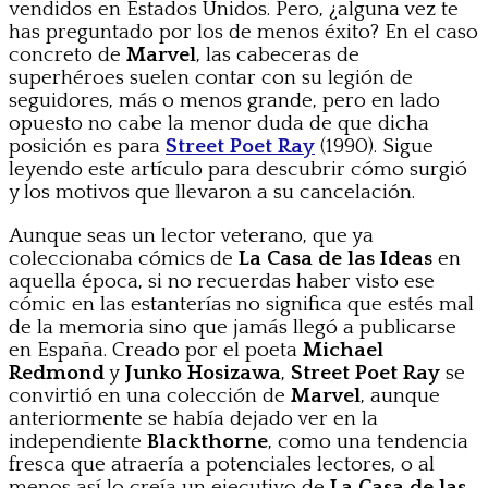
vendidos en Estados Unidos. Pero, ¿alguna vez te
has preguntado por los de menos éxito? En el caso
concreto de
Marvel
, las cabeceras de
superhéroes suelen contar con su legión de
seguidores, más o menos grande, pero en lado
opuesto no cabe la menor duda de que dicha
posición es para
Street Poet Ray
(1990). Sigue
leyendo este artículo para descubrir cómo surgió
y los motivos que llevaron a su cancelación.
Aunque seas un lector veterano, que ya
coleccionaba cómics de
La Casa de las Ideas
en
aquella época, si no recuerdas haber visto ese
cómic en las estanterías no significa que estés mal
de la memoria sino que jamás llegó a publicarse
en España. Creado por el poeta
Michael
Redmond
y
Junko
Hosizawa
,
Street Poet Ray
se
convirtió en una colección de
Marvel
, aunque
anteriormente se había dejado ver en la
independiente
Blackthorne
, como una tendencia
fresca que atraería a potenciales lectores, o al
menos así lo creía un ejecutivo de
La Casa de las