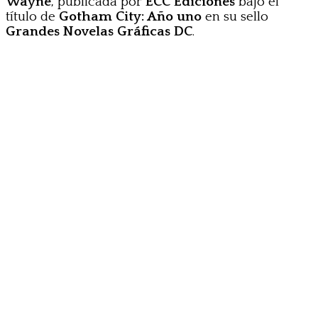
Wayne
, publicada por
ECC Ediciones
bajo el
título de
Gotham City: Año uno
en su sello
Grandes Novelas Gráficas DC
.