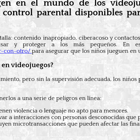
en en el mundo de los videoj
 control parental disponibles pa
ntalla: contenido inapropiado, ciberacoso y contacto
visar y proteger a los más pequeños. En est
r-con-otro/
para asegurar que los niños jueguen en 
l en videojuegos?
miento, pero sin la supervisión adecuada, los niños 
erlos a una serie de peligros en línea:
enen violencia o lenguaje no apto para menores.
evar a interacciones con personas desconocidas que p
luyen microtransacciones que pueden afectar las finan