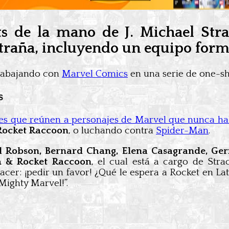
s de la mano de J. Michael Stra
xtraña, incluyendo un equipo for
rabajando con
Marvel Comics
en una serie de one-sh
s
ntes que reúnen a personajes de Marvel que nunca h
Rocket Raccoon
, o luchando contra
Spider-Man
.
l Robson, Bernard Chang, Elena Casagrande, Ger
 & Rocket Raccoon
, el cual está a cargo de Stra
er: ¡pedir un favor! ¿Qué le espera a Rocket en Lat
 Mighty Marvel!”.