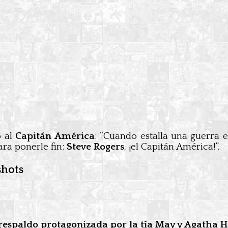
o al
Capitán América
: “Cuando estalla una guerra 
ara ponerle fin:
Steve Rogers
, ¡el Capitán América!”.
shots
 respaldo protagonizada por la tía May y Agatha H