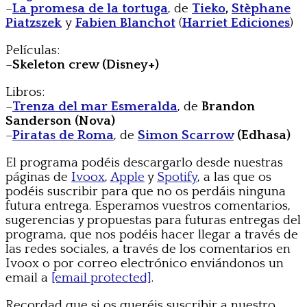
–
La promesa de la tortuga
, de
Tieko
,
Stèphane
Piatzszek
y
Fabien Blanchot
(
Harriet Ediciones
)
Películas:
–
Skeleton crew (Disney+)
Libros:
–
Trenza del mar Esmeralda
, de
Brandon
Sanderson (Nova)
–
Piratas de Roma
, de
Simon Scarrow
(Edhasa)
El programa podéis descargarlo desde nuestras
páginas de
Ivoox
,
Apple
y
Spotify
, a las que os
podéis suscribir para que no os perdáis ninguna
futura entrega. Esperamos vuestros comentarios,
sugerencias y propuestas para futuras entregas del
programa, que nos podéis hacer llegar a través de
las redes sociales, a través de los comentarios en
Ivoox o por correo electrónico enviándonos un
email a
[email protected]
.
Recordad que si os queréis suscribir a nuestro