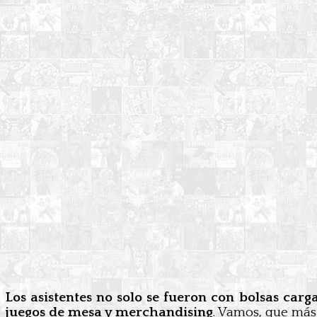
Los asistentes no solo se fueron con bolsas carg
juegos de mesa y merchandising
. Vamos, que más 