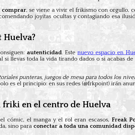
 a comprar
, se viene a vivir el frikismo con orgullo,
ecomendando joyitas ocultas y contagiando esa ilusi
t Huelva?
consiguen:
autenticidad
. Este
nuevo espacio en Hue
al si llevas toda la vida tirando dados o si acabas 
riales punteras, juegos de mesa para todos los nivele
lo es el principio: en sus redes (@frkpoint) irán an
riki en el centro de Huelva
el cómic, el manga y el rol eran escasos,
Freak Po
da, sino para
conectar a toda una comunidad disp