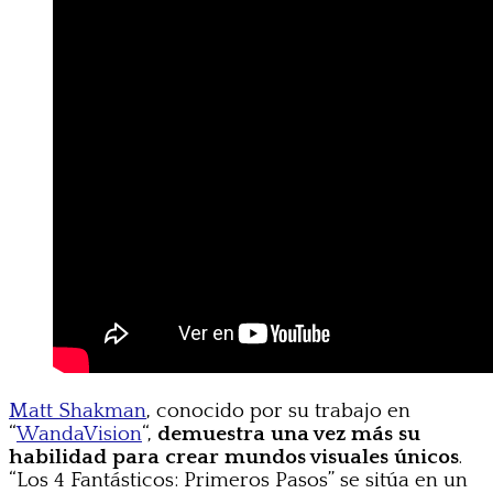
Matt Shakman
, conocido por su trabajo en
“
WandaVision
“,
demuestra una vez más su
habilidad para crear mundos visuales únicos
.
“Los 4 Fantásticos: Primeros Pasos” se sitúa en un