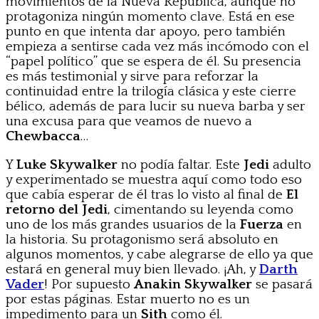
movimientos de la Nueva República, aunque no
protagoniza ningún momento clave. Está en ese
punto en que intenta dar apoyo, pero también
empieza a sentirse cada vez más incómodo con el
“papel político” que se espera de él. Su presencia
es más testimonial y sirve para reforzar la
continuidad entre la trilogía clásica y este cierre
bélico, además de para lucir su nueva barba y ser
una excusa para que veamos de nuevo a
Chewbacca
…
Y
Luke Skywalker
no podía faltar. Este
Jedi
adulto
y experimentado se muestra aquí como todo eso
que cabía esperar de él tras lo visto al final de
El
retorno del Jedi
, cimentando su leyenda como
uno de los más grandes usuarios de la
Fuerza
en
la historia. Su protagonismo será absoluto en
algunos momentos, y cabe alegrarse de ello ya que
estará en general muy bien llevado. ¡Ah, y
Darth
Vader
! Por supuesto
Anakin Skywalker
se pasará
por estas páginas. Estar muerto no es un
impedimento para un
Sith
como él.