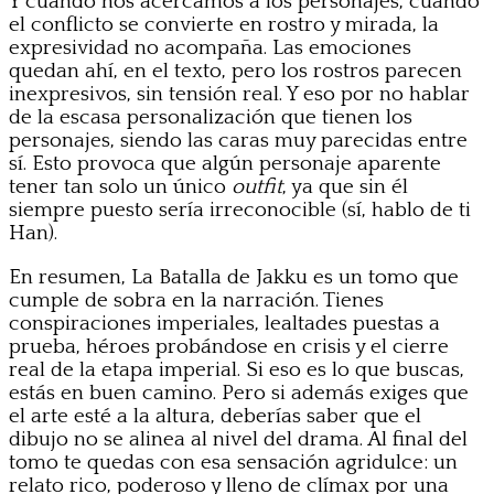
Y cuando nos acercamos a los personajes, cuando
el conflicto se convierte en rostro y mirada, la
expresividad no acompaña. Las emociones
quedan ahí, en el texto, pero los rostros parecen
inexpresivos, sin tensión real. Y eso por no hablar
de la escasa personalización que tienen los
personajes, siendo las caras muy parecidas entre
sí. Esto provoca que algún personaje aparente
tener tan solo un único
outfit
, ya que sin él
siempre puesto sería irreconocible (sí, hablo de ti
Han).
En resumen, La Batalla de Jakku es un tomo que
cumple de sobra en la narración. Tienes
conspiraciones imperiales, lealtades puestas a
prueba, héroes probándose en crisis y el cierre
real de la etapa imperial. Si eso es lo que buscas,
estás en buen camino. Pero si además exiges que
el arte esté a la altura, deberías saber que el
dibujo no se alinea al nivel del drama. Al final del
tomo te quedas con esa sensación agridulce: un
relato rico, poderoso y lleno de clímax por una