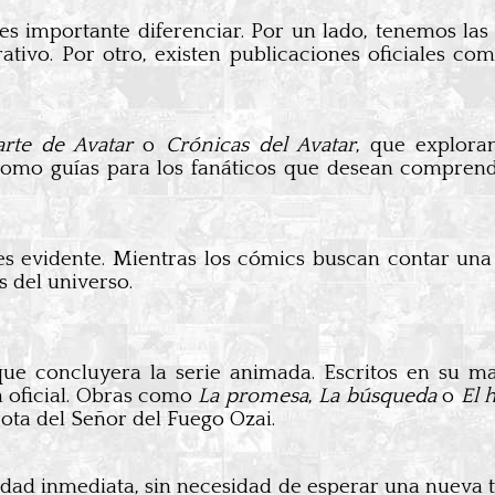
s importante diferenciar. Por un lado, tenemos las n
ativo. Por otro, existen publicaciones oficiales c
arte de Avatar
o
Crónicas del Avatar
, que explora
n como guías para los fanáticos que desean compre
s evidente. Mientras los cómics buscan contar una h
s del universo.
ue concluyera la serie animada. Escritos en su m
n oficial. Obras como
La promesa
,
La búsqueda
o
El 
rota del Señor del Fuego Ozai.
dad inmediata, sin necesidad de esperar una nueva tem