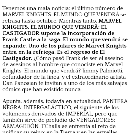
Tenemos una mala noticia: el último número de
MARVEL KNIGHTS. EL MUNDO QUE VENDRÁ se
retrasa hasta octubre. Mientras tanto,
MARVEL
KNIGHTS. EL MUNDO QUE VENDRÁ: EL
CASTIGADOR supone la incorporación de
Frank Castle a la saga. El mundo que vendrá se
expande. Uno de los pilares de Marvel Knights
entra en la refriega. Es el regreso de El
Castigador.
¿Cómo pasó Frank de ser el asesino
de asesinos al hombre que conociste en Marvel
Knights: El mundo que vendrá? Jimmy Palmiotti,
cofundador de la línea, y el extraordinario artista
Dan Panosian te invitan a uno de los más salvajes
cómics que han existido nunca.
Apunta, además, todavía en actualidad, PANTERA
NEGRA: INTERGALÁCTICO, el siguiente de los
volúmenes derivados de IMPERIAL, pero que
también sirve de preludio de VENGADORES:
ARMAGEDÓN. T’Challa se enfrenta al reto de
unificar su reino: en la Tierra y en las estrellas.