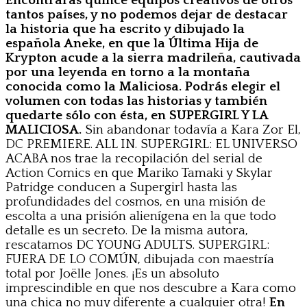
Encontrarás quince equipos creativos de otros
tantos países, y no podemos dejar de destacar
la historia que ha escrito y dibujado la
española Aneke, en que la Última Hija de
Krypton acude a la sierra madrileña, cautivada
por una leyenda en torno a la montaña
conocida como la Maliciosa. Podrás elegir el
volumen con todas las historias y también
quedarte sólo con ésta, en SUPERGIRL Y LA
MALICIOSA.
Sin abandonar todavía a Kara Zor El,
DC PREMIERE. ALL IN. SUPERGIRL: EL UNIVERSO
ACABA nos trae la recopilación del serial de
Action Comics en que Mariko Tamaki y Skylar
Patridge conducen a Supergirl hasta las
profundidades del cosmos, en una misión de
escolta a una prisión alienígena en la que todo
detalle es un secreto. De la misma autora,
rescatamos DC YOUNG ADULTS. SUPERGIRL:
FUERA DE LO COMÚN, dibujada con maestría
total por Joëlle Jones. ¡Es un absoluto
imprescindible en que nos descubre a Kara como
una chica no muy diferente a cualquier otra!
En