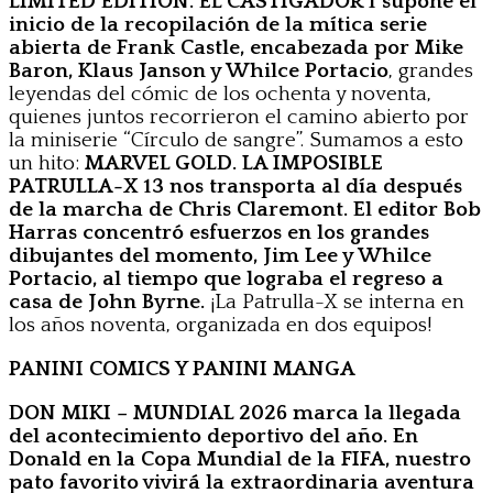
LIMITED EDITION. EL CASTIGADOR 1 supone el
inicio de la recopilación de la mítica serie
abierta de Frank Castle, encabezada por Mike
Baron, Klaus Janson y Whilce Portacio
, grandes
leyendas del cómic de los ochenta y noventa,
quienes juntos recorrieron el camino abierto por
la miniserie “Círculo de sangre”. Sumamos a esto
un hito:
MARVEL GOLD. LA IMPOSIBLE
PATRULLA-X 13 nos transporta al día después
de la marcha de Chris Claremont. El editor Bob
Harras concentró esfuerzos en los grandes
dibujantes del momento, Jim Lee y Whilce
Portacio, al tiempo que lograba el regreso a
casa de John Byrne.
¡La Patrulla-X se interna en
los años noventa, organizada en dos equipos!
PANINI COMICS Y PANINI MANGA
DON MIKI – MUNDIAL 2026 marca la llegada
del acontecimiento deportivo del año. En
Donald en la Copa Mundial de la FIFA, nuestro
pato favorito vivirá la extraordinaria aventura