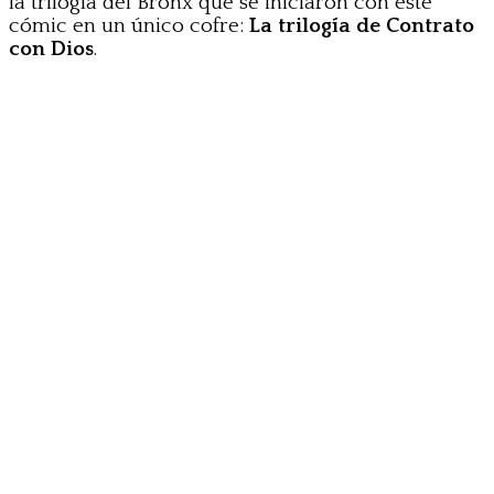
la trilogía del Bronx que se iniciaron con este
cómic en un único cofre:
La trilogía de Contrato
con Dios
.