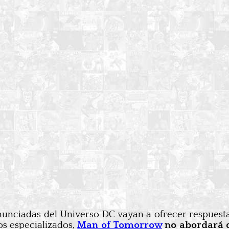
nciadas del Universo DC vayan a ofrecer respuesta
os especializados,
Man of Tomorrow
no abordará d