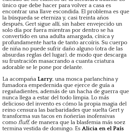
único que debe hacer para volver a casa es
encontrar una llave escondida. El problema es que
la búsqueda se eterniza y, casi treinta años
después, Gert sigue allí, sin haber envejecido un
solo día por fuera mientras por dentro se ha
convertido en una adulta amargada, cínica y
profundamente harta de tanto arcoíris. Su cuerpo
de niña no puede sufrir daño alguno (otra de las
absurdas reglas del lugar), de modo que descarga
su frustración masacrando a cuanta criatura
adorable se le pone por delante.
La acompaña
Larry
, una mosca parlanchina y
fumadora empedernida que ejerce de guía a
regañadientes, además de un hacha de guerra que
nunca llega a estar del todo limpia. Lo más
delicioso del invento es cómo la propia magia del
reino censura las barbaridades que suelta Gert y
transforma sus tacos en ñoñerías inofensivas
como
fluff
, de manera que la blasfemia más soez
termina vestida de domingo. Es
Alicia en el País