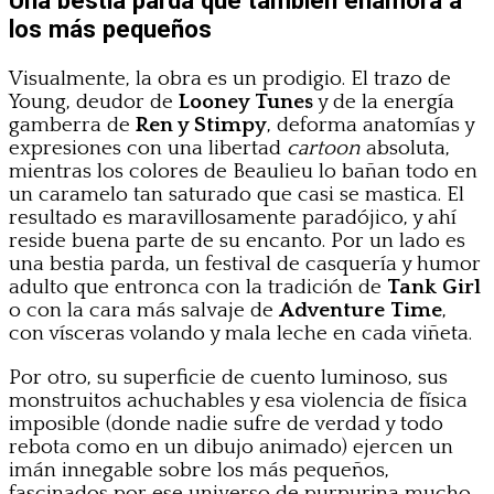
los más pequeños
Visualmente, la obra es un prodigio. El trazo de
Young, deudor de
Looney Tunes
y de la energía
gamberra de
Ren y Stimpy
, deforma anatomías y
expresiones con una libertad
cartoon
absoluta,
mientras los colores de Beaulieu lo bañan todo en
un caramelo tan saturado que casi se mastica. El
resultado es maravillosamente paradójico, y ahí
reside buena parte de su encanto. Por un lado es
una bestia parda, un festival de casquería y humor
adulto que entronca con la tradición de
Tank Girl
o con la cara más salvaje de
Adventure Time
,
con vísceras volando y mala leche en cada viñeta.
Por otro, su superficie de cuento luminoso, sus
monstruitos achuchables y esa violencia de física
imposible (donde nadie sufre de verdad y todo
rebota como en un dibujo animado) ejercen un
imán innegable sobre los más pequeños,
fascinados por ese universo de purpurina mucho