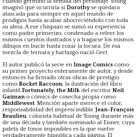
cuando germinó la semilla del personaje. Young
imaginó qué ocurriría si
Dorothy
se quedara
atascada para siempre en aquel mundo de
prodigios hasta acabar aborreciéndolo con toda
su alma. A ese chispazo se sumó su experiencia
como padre primerizo, condenado a releer los
mismos cuentos ilustrados y a tragarse los mismos
dibujos en bucle hasta rozar la locura. De esa
mezcla de ternura y hartazgo nació Gert.
El autor publicó la serie en
Image Comics
como
su primer proyecto enteramente de autor, y desde
entonces ha firmado otras obras de prestigio
como
Rocket Raccoon
, la ilustración del libro
infantil
Fortunately, the Milk
del escritor
Neil
Gaiman
o cómics de cosecha propia como
Middlewest
. Mención aparte merece el color,
responsabilidad del imprescindible
Jean-François
Beaulieu
, colorista habitual de Young durante más
de una década y también nominado al Eisner, cuya
paleta de tonos imposibles es la que vuelve
verdaderamente hipnótica cada página. El