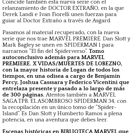
Coincide también esta nueva serie con el
relanzamiento de DOCTOR EXTRAÑO, en la que
Derek Landi e Ivan Fiorelli unen fuerzas para
guiar al Doctor Extraño a través de Asgard.
Pasamos al material recuperado, con la nueva
serie que nos trae MARVEL PREMIERE. Dan Slott y
Mark Bagley se unen en SPIDERMAN 1 para
narrarnos “El fin del Spiderverso”.
Tomo
autoconclusivo además para MARVEL
PREMIERE. X VIDAS/MUERTES DE LOBEZNO,
con la mayor historia de Logan de todos los
tiempos, en una odisea a cargo de Benjamin
Percy, Joshua Casssara y Federico Vicentini que
entrelaza presente y pasado a lo largo de más
de 300 páginas.
Atentos también a MARVEL
SAGA TPB. EL ASOMBROSO SPIDERMAN 34, con
la recopilación en un único tomo de “Spider-
Island”. Es Dan Slott y Humberto Ramos a plena
potencia, en una aventura que debes leer.
Escenas históricas en BIBLIOTECA MARVEL que