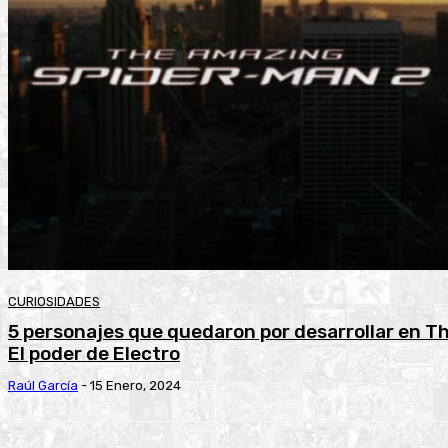
CURIOSIDADES
5 personajes que quedaron por desarrollar en T
El poder de Electro
Raúl García
-
15 Enero, 2024