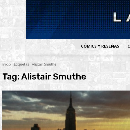
CÓMICS Y RESEÑAS
C
Inicio
Etiquetas
Alistair Smuthe
Tag:
Alistair Smuthe