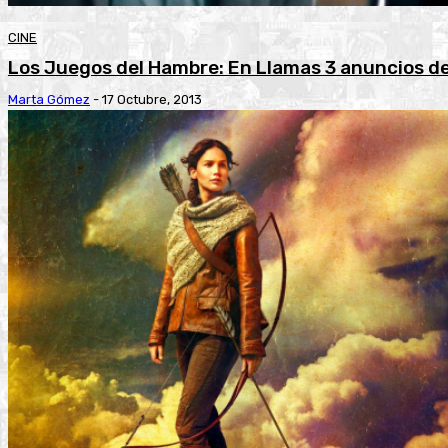
CINE
Los Juegos del Hambre: En Llamas 3 anuncios d
Marta Gómez
-
17 Octubre, 2013