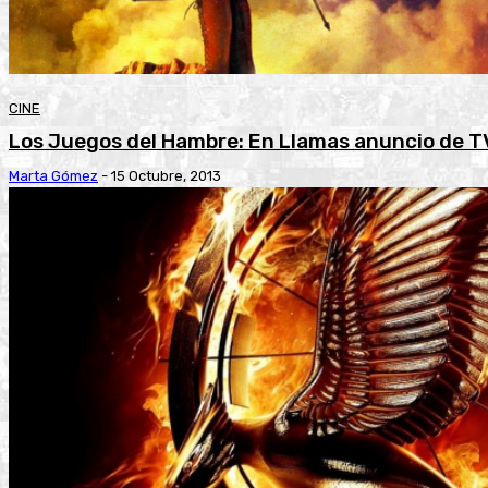
CINE
Los Juegos del Hambre: En Llamas anuncio de T
Marta Gómez
-
15 Octubre, 2013