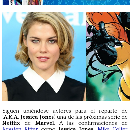
Siguen uniéndose actores para el reparto de
‘
A.K.A. Jessica Jones
‘, una de las próximas serie de
Netflix
de
Marvel
. A las confirmaciones de
Krysten Ritter
como
Jessica Jones
,
Mike Colter