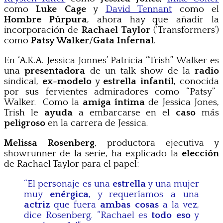
como
Luke Cage
y
David Tennant
como el
Hombre Púrpura
, ahora hay que añadir la
incorporación de
Rachael Taylor
(‘Transformers’)
como
Patsy Walker
/
Gata Infernal
.
En ‘A.K.A. Jessica Jonnes’
Patricia “
Trish”
Walker es
una
presentadora
de un talk show de la
radio
sindical
,
ex-
modelo
y
estrella infantil
, conocida
por
sus fervientes admiradores
como “
Patsy”
Walker.
Como la
amiga
íntima
de Jessica Jones
,
Trish
le
ayuda
a
embarcarse en el
caso
más
peligroso
en
la carrera de
Jessica
.
Melissa Rosenberg
, productora ejecutiva y
showrunner de la serie, ha explicado la
elección
de Rachael Taylor para el papel:
“El personaje
es una
estrella
y
una mujer
muy
enérgica
,
y requeríamos a
una
actriz
que
fuera
ambas cosas
a la vez,
dice
Rosenberg
.
“
Rachael
es
todo eso
y