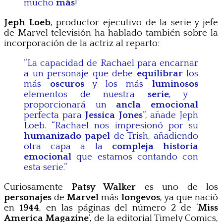
mucho
más
!
”
Jeph Loeb
, productor ejecutivo de la serie y jefe
de Marvel televisión ha hablado también sobre la
incorporación de la actriz al reparto:
“La c
apacidad
de Rachael
para
encarnar
a
un personaje que
debe
equilibrar
los
más
oscuros
y
los
más
luminosos
elementos de
nuestra
serie
, y
proporcionará
un
ancla
emocional
perfecta para
Jessica
Jones
“, añade
Jeph
Loeb
.
“
Rachael
nos impresionó por su
humanizado papel
de
Trish
, añadiendo
otra capa a la
compleja
historia
emocional
que estamos contando
con
esta serie.
“
Curiosamente
Patsy Walker
es uno de los
personajes
de
Marvel
más
longevos
, ya que nació
en
1944
, en las páginas del número 2 de ‘
Miss
America Magazine
‘, de la editorial Timely Comics,