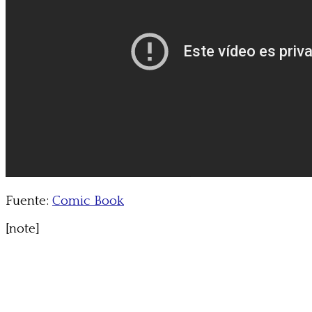
Fuente:
Comic Book
[note]