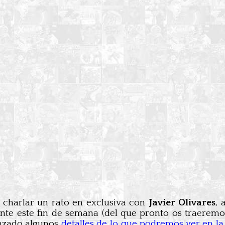
 charlar un rato en exclusiva con
Javier Olivares
, 
te este fin de semana (del que pronto os traeremos
anzado algunos
detalles de lo que podremos ver en l