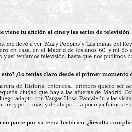
iene tu afición al cine y las series de televisión.
as, me llevó a ver ‘Mary Poppins’ y ‘Las minas del Re
ero en casa, en el Madrid de los años 60, y mi tío a
tro y así teníamos televisión, hasta que nos pudimo
 esto? ¿Lo tenías claro desde el primer momento 
carrera de Historia, entonces… primero quiero ser ac
 pequeña ciudad que hay a las afueras de Madrid. 
uego adapto con Vargas Llosa ‘Pantaleón y las visitad
tactos y poco más, y de ahí poco a poco ya fuimos es
ito en parte por su tema histórico. ¿Resulta compl