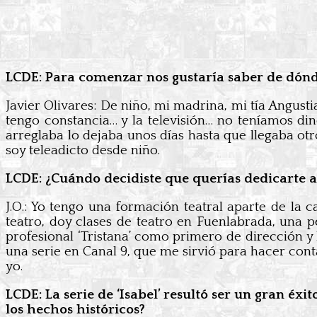
LCDE: Para comenzar nos gustaría saber de dónde v
Javier Olivares: De niño, mi madrina, mi tía Angusti
tengo constancia… y la televisión… no teníamos din
arreglaba lo dejaba unos días hasta que llegaba o
soy teleadicto desde niño.
LCDE: ¿Cuándo decidiste que querías dedicarte a
J.O.: Yo tengo una formación teatral aparte de la 
teatro, doy clases de teatro en Fuenlabrada, una
profesional ‘Tristana’ como primero de dirección y l
una serie en Canal 9, que me sirvió para hacer con
yo.
LCDE: La serie de ‘Isabel’ resultó ser un gran éx
los hechos históricos?