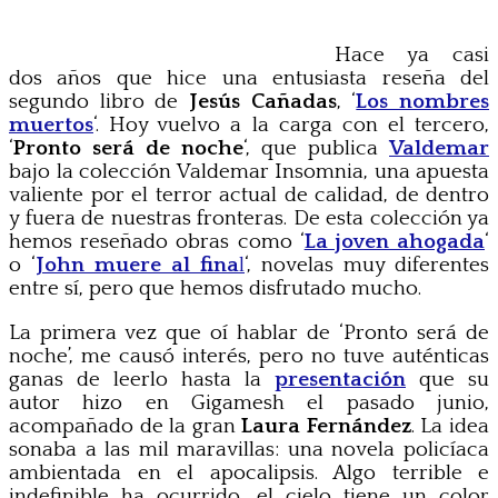
Hace ya casi
dos años que hice una entusiasta reseña del
segundo libro de
Jesús Cañadas
, ‘
Los nombres
muertos
‘. Hoy vuelvo a la carga con el tercero,
‘
Pronto será de noche
‘, que publica
Valdemar
bajo la colección Valdemar Insomnia, una apuesta
valiente por el terror actual de calidad, de dentro
y fuera de nuestras fronteras. De esta colección ya
hemos reseñado obras como ‘
La joven ahogada
‘
o ‘
John muere al fina
l
‘, novelas muy diferentes
entre sí, pero que hemos disfrutado mucho.
La primera vez que oí hablar de ‘Pronto será de
noche’, me causó interés, pero no tuve auténticas
ganas de leerlo hasta la
presentación
que su
autor hizo en Gigamesh el pasado junio,
acompañado de la gran
Laura Fernández
. La idea
sonaba a las mil maravillas: una novela policíaca
ambientada en el apocalipsis. Algo terrible e
indefinible ha ocurrido, el cielo tiene un color